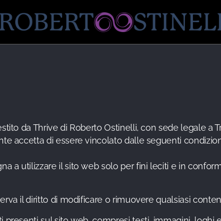
stito da Thrive di Roberto Ostinelli, con sede legale a Tre
nte accetta di essere vincolato dalle seguenti condizion
na a utilizzare il sito web solo per fini leciti e in confor
riserva il diritto di modificare o rimuovere qualsiasi con
nuti presenti sul sito web, compresi testi, immagini, loghi